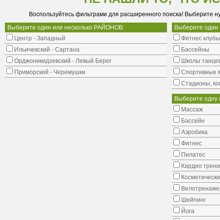
Воспользуйтесь фильтрами для расширенного поиска! Выберите н
Выберите один или несколько РАЙОНОВ:
Выберите один
Центр - Западный
Фитнес клубы
Ильичевский - Сартана
Бассейны
Орджоникидзевский - Левый Берег
Школы танце
Приморский - Черемушки
Cпортивные 
Стадионы, ко
Выберите одну 
Массаж
Бассейн
Аэробика
Фитнес
Пилатес
Кардио трени
Косметически
Велотренаж
Шейпинг
Йога