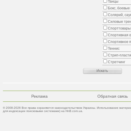
Танцы
Бокс, боевые 
Солярий, сау
Силовые тре
Спорттовары,
Спортивная о
Спортивное 
Теннис
Стрип-пласти
Стретчинг
Реклама
Обратная связь
© 2008-2026 Все права охраняются законодательством Украины. Использование материа
для индексации поисковыми системами) на HnB.com.ua.