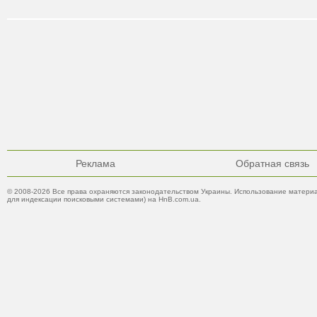
Реклама
Обратная связь
© 2008-2026 Все права охраняются законодательством Украины. Использование материа
для индексации поисковыми системами) на HnB.com.ua.