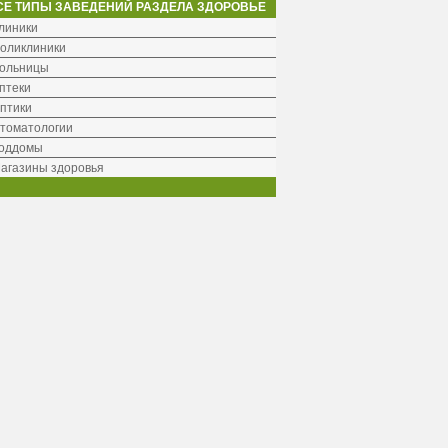
СЕ ТИПЫ ЗАВЕДЕНИЙ РАЗДЕЛА ЗДОРОВЬЕ
линики
оликлиники
ольницы
птеки
птики
томатологии
оддомы
агазины здоровья