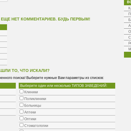
В
К
П
 ЕЩЕ НЕТ КОММЕНТАРИЕВ. БУДЬ ПЕРВЫМ!
Б
А
О
С
Р
М
АШЛИ ТО, ЧТО ИСКАЛИ?
енного поиска! Выберите нужные Вам параметры из списков:
Выберите один или несколько ТИПОВ ЗАВЕДЕНИЙ:
Клиники
Поликлиники
Больницы
Аптеки
Оптики
Стоматологии