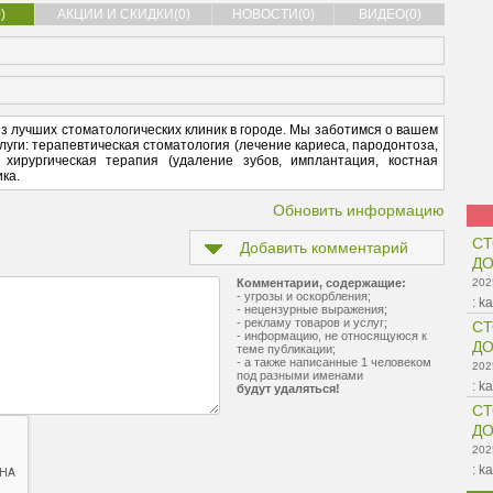
)
АКЦИИ И СКИДКИ(0)
НОВОСТИ(0)
ВИДЕО(0)
з лучших стоматологических клиник в городе. Мы заботимся о вашем
луги: терапевтическая стоматология (лечение кариеса, пародонтоза,
, хирургическая терапия (удаление зубов, имплантация, костная
ка.
Обновить информацию
СТ
Добавить комментарий
ДО
Комментарии, содержащие:
202
- угрозы и оскорбления;
:
ka
- нецензурные выражения;
- рекламу товаров и услуг;
СТ
- информацию, не относящуюся к
ДО
теме публикации;
- а также написанные 1 человеком
202
под разными именами
:
ka
будут удаляться!
СТ
ДО
202
:
ka