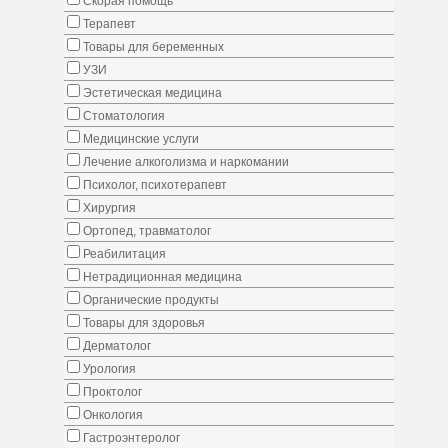
Скорая помощь
Терапевт
Товары для беременных
УЗИ
Эстетическая медицина
Стоматология
Медицинские услуги
Лечение алкоголизма и наркомании
Психолог, психотерапевт
Хирургия
Ортопед, травматолог
Реабилитация
Нетрадиционная медицина
Органические продукты
Товары для здоровья
Дерматолог
Урология
Проктолог
Онкология
Гастроэнтеролог