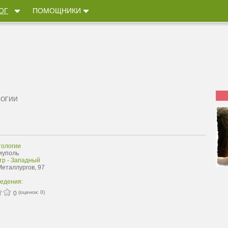
ОГ
ПОМОЩНИКИ
ЛОГИИ
ологии
иуполь
тр - Западный
Металлургов, 97
ведения:
(оценок:
0
)
0