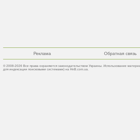
Реклама
Обратная связь
© 2008-2026 Все права охраняются законодательством Украины. Использование материа
для индексации поисковыми системами) на HnB.com.ua.