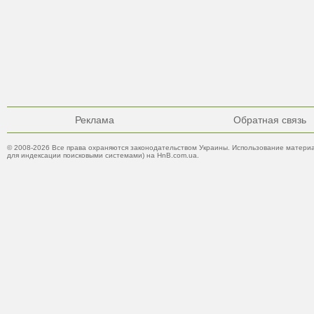
Реклама
Обратная связь
© 2008-2026 Все права охраняются законодательством Украины. Использование материа
для индексации поисковыми системами) на HnB.com.ua.