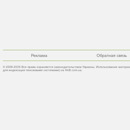
Реклама
Обратная связь
© 2008-2026 Все права охраняются законодательством Украины. Использование материа
для индексации поисковыми системами) на HnB.com.ua.