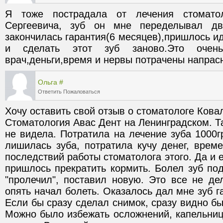
Я тоже пострадала от лечения стоматол
Сергеевича, зуб он мне переделывал два
закончилась гарантия(6 месяцев),пришлось ид
и сделать этот зуб заново.Это очень 
врач,деньги,время и нервы потрачены напрас
Ольга
#
Ответить
Пожаловаться
Хочу оставить свой отзыв о стоматологe Кова
Стоматология Авас Дент на Ленинградском. Та
не видела. Потратила на лечение зуба 1000гр
лишилась зуба, потратила кучу денег, време
последствий работы стоматолога этого. Да и 
пришлось прекратить кормить. Болел зуб под 
"пролечил", поставил новую. Это все не де
опять начал болеть. Оказалось дал мне зуб га
Если бы сразу сделал снимок, сразу видно был
Можно было избежать осложнений, капельниц, 