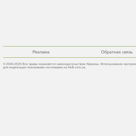
Реклама
Обратная связь
© 2008-2026 Все права охраняются законодательством Украины. Использование материа
для индексации поисковыми системами) на HnB.com.ua.